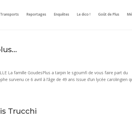
Transports
Reportages
Enquêtes
Le dico !
Goût de Plus
M
plus…
LLE La famille GoudesPlus a tarpin le sgoumfi de vous faire part du
he survenu ce 6 avril à l’âge de 49 ans Issue d’un lycée carolingien q
is Trucchi