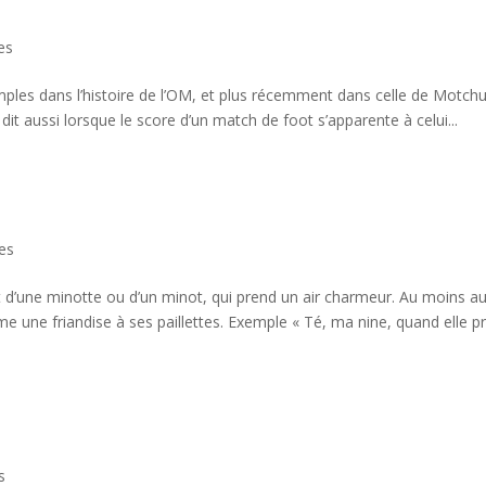
es
les dans l’histoire de l’OM, et plus récemment dans celle de Motchu
it aussi lorsque le score d’un match de foot s’apparente à celui...
es
t d’une minotte ou d’un minot, qui prend un air charmeur. Au moins au
e une friandise à ses paillettes. Exemple « Té, ma nine, quand elle p
s