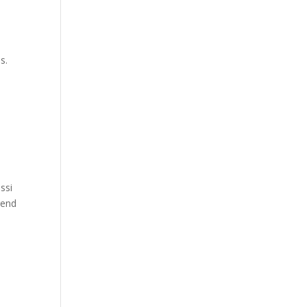
s.
ssi
rend