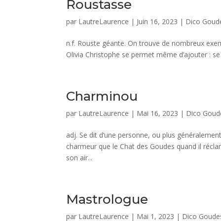
Roustasse
par
LautreLaurence
|
Juin 16, 2023
|
Dico Goud
n.f. Rouste géante. On trouve de nombreux exemp
Olivia Christophe se permet même d’ajouter : se d
Charminou
par
LautreLaurence
|
Mai 16, 2023
|
Dico Goud
adj. Se dit d’une personne, ou plus généralemen
charmeur que le Chat des Goudes quand il réclam
son air...
Mastrologue
par
LautreLaurence
|
Mai 1, 2023
|
Dico Goude