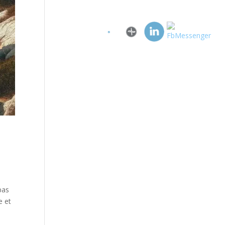
pas
e et