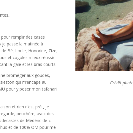
entes…
 pour remplir des cases
is je passe la matinée à
s de Bé, Loule, Honorine, Zize,
ous et cagoles mieux réussir
nt la gale et les bras courts.
ine broméger aux goudes,
sieston qui m’encape au
Crédit photo
PMU pour y poser mon tafanari
ison et rien n’est prêt, je
regarde, peuchère, avec des
 podecastes de Médéric de «
motchus et de 100% OM pour me