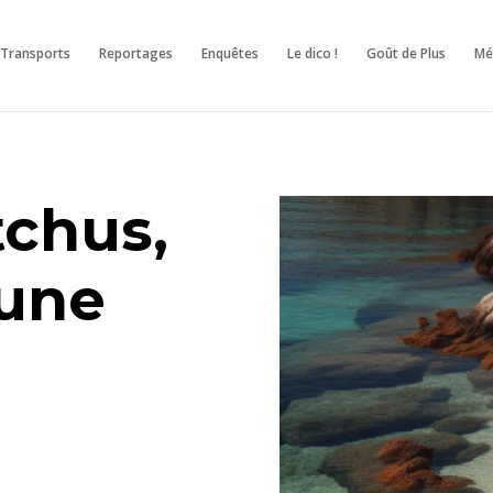
Transports
Reportages
Enquêtes
Le dico !
Goût de Plus
M
chus,
 une