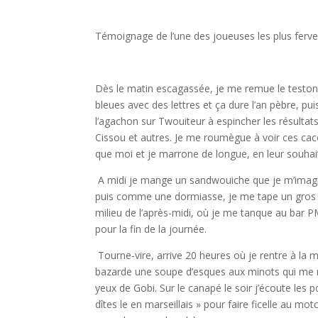
Témoignage de l’une des joueuses les plus ferv
Dès le matin escagassée, je me remue le teston
bleues avec des lettres et ça dure l’an pèbre, pu
l’agachon sur Twouiteur à espincher les résultat
Cissou et autres. Je me roumègue à voir ces cac
que moi et je marrone de longue, en leur souhaita
A midi je mange un sandwouiche que je m’imag
puis comme une dormiasse, je me tape un gros 
milieu de l’après-midi, où je me tanque au bar 
pour la fin de la journée.
Tourne-vire, arrive 20 heures où je rentre à la ma
bazarde une soupe d’esques aux minots qui me 
yeux de Gobi. Sur le canapé le soir j’écoute les
dîtes le en marseillais » pour faire ficelle au 