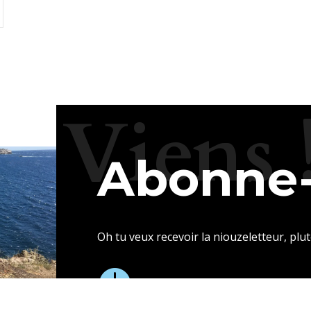
Viens 
Abonne-
Oh tu veux recevoir la niouzeletteur, plut
