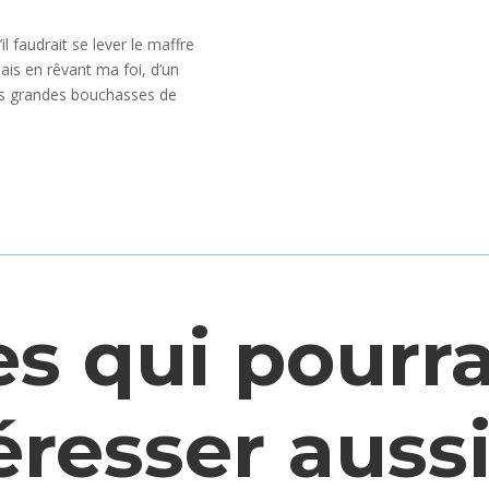
l faudrait se lever le maffre
mais en rêvant ma foi, d’un
es grandes bouchasses de
es qui pourr
i
éresser aussi