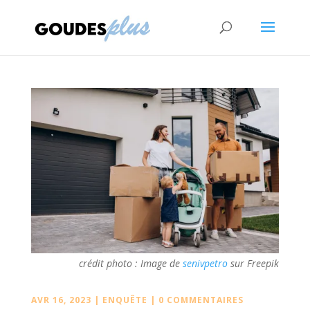
crédit photo :
Image de
senivpetro
sur Freepik
AVR 16, 2023
|
ENQUÊTE
|
0 COMMENTAIRES